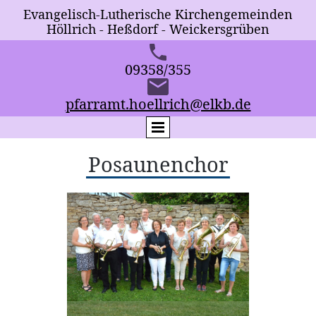
Evangelisch-Lutherische Kirchengemeind
En
Höllrich - Heßdorf - Weickersgrüben
09358/355
pfarramt.hoellrich@elkb.de
Posaunenchor