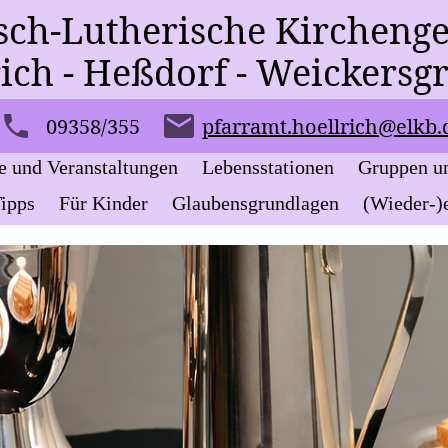
sch-Lutherische Kircheng
rich - Heßdorf - Weickersg
09358/355
pfarramt.hoellrich@elkb.
e und Veranstaltungen
Lebensstationen
Gruppen u
ipps
Für Kinder
Glaubensgrundlagen
(Wieder-)e