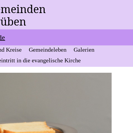
emeind
En
rüben
de
nd Kreise
Gemeindeleben
Galerien
intritt in die evangelische Kirche