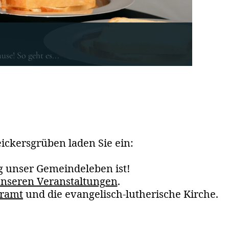
!
!
  

e! So geht es...
ickersgrüben laden Sie ein:
 unser Gemeindeleben ist!
nseren Veranstaltungen
.
rramt
und die evangelisch-lutherische Kirche.