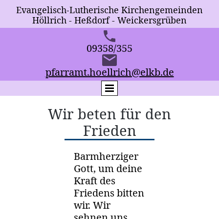
Evangelisch-Lutherische Kirchengemeind
En
Höllrich - Heßdorf - Weickersgrüben
09358/355
pfarramt.hoellrich@elkb.de
Wir beten für den
Frieden
Barmherziger
Gott, um deine
Kraft des
Friedens bitten
wir. Wir
sehnen uns